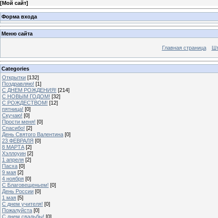
[
Мой сайт
]
Форма входа
Меню сайта
Главная страница
Шт
Categories
Открытки
[132]
Поздравляю!
[1]
С ДНЕМ РОЖДЕНИЯ!
[214]
С НОВЫМ ГОДОМ!
[32]
С РОЖДЕСТВОМ!
[12]
пятница!
[0]
Скучаю!
[0]
Прости меня!
[0]
Спасибо!
[2]
День Святого Валентина
[0]
23 ФЕВРАЛЯ
[0]
8 МАРТА
[2]
Хэллоуин
[2]
1 апреля
[2]
Пасха
[0]
9 мая
[2]
4 ноября
[0]
C Благовещеньем!
[0]
День России
[0]
1 мая
[5]
С днем учителя!
[0]
Пожалуйста
[0]
С днем свадьбы!
[0]