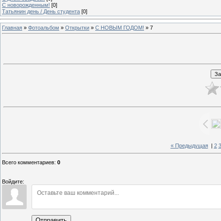
C новорожденным!
[0]
Татьянин день / День студента
[0]
Главная
»
Фотоальбом
»
Открытки
»
С НОВЫМ ГОДОМ!
» 7
« Предыдущая
|
2
Всего комментариев
:
0
Войдите:
Отправить