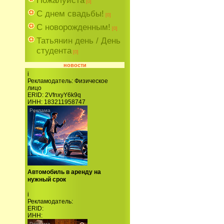
Пожалуйста
[0]
С днем свадьбы!
[0]
C новорожденным!
[0]
Татьянин день / День
студента
[0]
новости
i
Рекламодатель: Физическое
лицо
ERID: 2VfnxyY6k9q
ИНН: 183211958747
Автомобиль в аренду на
нужный срок
i
Рекламодатель:
ERID:
ИНН: