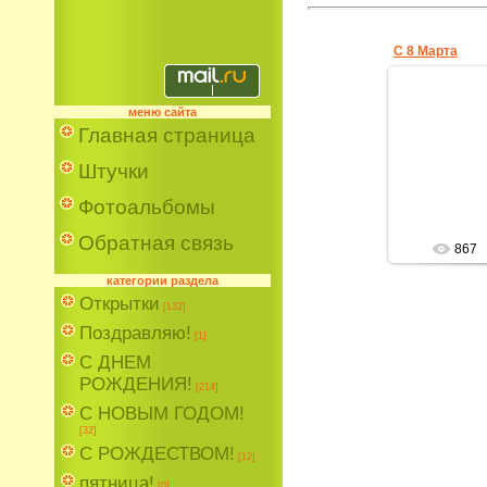
С 8 Марта
меню сайта
Главная страница
15
Штучки
Fa
Фотоальбомы
Обратная связь
867
категории раздела
Открытки
[132]
Поздравляю!
[1]
С ДНЕМ
РОЖДЕНИЯ!
[214]
С НОВЫМ ГОДОМ!
[32]
С РОЖДЕСТВОМ!
[12]
пятница!
[0]