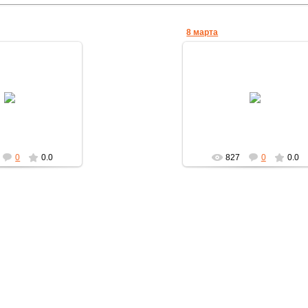
8 марта
.03.2014
22.10.2013
vorite-Leela
Favorite-Leela
0
0.0
827
0
0.0