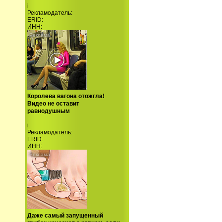
i
Рекламодатель:
ERID:
ИНН:
Королева вагона отожгла!
Видео не оставит
равнодушным
i
Рекламодатель:
ERID:
ИНН:
Даже самый запущенный