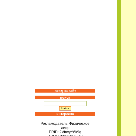
вход на сайт
поиск
интересно
i
Рекламодатель: Физическое
лицо
ERID: 2VfnxyY6k9q