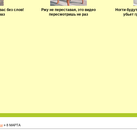
вас без слов!
Ржу не переставая, это видео
Ногти буду
раз
пересмотришь не раз
убьет 
ки
» 8 МАРТА