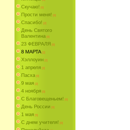
Скучаю!
[0]
Прости меня!
[0]
Спасибо!
[2]
День Святого
Валентина
[0]
23 ФЕВРАЛЯ
[0]
8 МАРТА
[2]
Хэллоуин
[2]
1 апреля
[2]
Пасха
[0]
9 мая
[2]
4 ноября
[0]
C Благовещеньем!
[0]
День России
[0]
1 мая
[5]
С днем учителя!
[0]