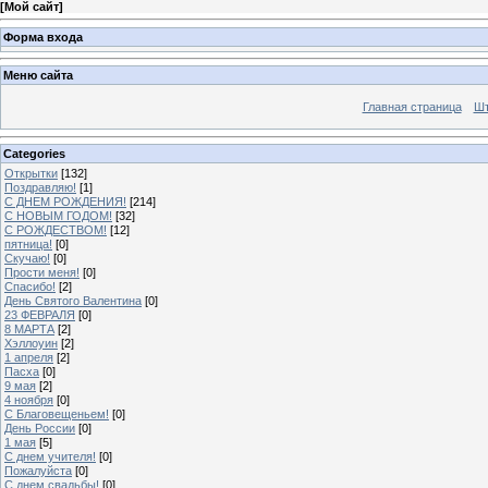
[
Мой сайт
]
Форма входа
Меню сайта
Главная страница
Шт
Categories
Открытки
[132]
Поздравляю!
[1]
С ДНЕМ РОЖДЕНИЯ!
[214]
С НОВЫМ ГОДОМ!
[32]
С РОЖДЕСТВОМ!
[12]
пятница!
[0]
Скучаю!
[0]
Прости меня!
[0]
Спасибо!
[2]
День Святого Валентина
[0]
23 ФЕВРАЛЯ
[0]
8 МАРТА
[2]
Хэллоуин
[2]
1 апреля
[2]
Пасха
[0]
9 мая
[2]
4 ноября
[0]
C Благовещеньем!
[0]
День России
[0]
1 мая
[5]
С днем учителя!
[0]
Пожалуйста
[0]
С днем свадьбы!
[0]