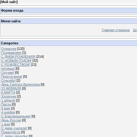
[
Мой сайт
]
Форма входа
Меню сайта
Главная страница
Шт
Categories
Открытки
[132]
Поздравляю!
[1]
С ДНЕМ РОЖДЕНИЯ!
[214]
С НОВЫМ ГОДОМ!
[32]
С РОЖДЕСТВОМ!
[12]
пятница!
[0]
Скучаю!
[0]
Прости меня!
[0]
Спасибо!
[2]
День Святого Валентина
[0]
23 ФЕВРАЛЯ
[0]
8 МАРТА
[2]
Хэллоуин
[2]
1 апреля
[2]
Пасха
[0]
9 мая
[2]
4 ноября
[0]
C Благовещеньем!
[0]
День России
[0]
1 мая
[5]
С днем учителя!
[0]
Пожалуйста
[0]
С днем свадьбы!
[0]