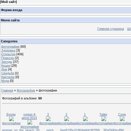
[
Мой сайт
]
Форма входа
Меню сайта
Главная страница
Шт
Categories
фотографии
[60]
Здоровье
[3]
Открытки
[406]
Приколы
[2]
Звезды
[37]
Кошки
[28]
Дом
[4]
Свадьба
[1]
Картинки
[0]
Мода
[0]
Главная
»
Фотоальбом
» фотографии
Фотографий в альбоме
:
60
Бурда
vogue-4-
3
2
1
Tatler
Сода
aprel-2014
фотографии
фотографии
фотографии
фотографии
фотографии
фотографи
фотографии
woman_on_the_beach_00
prich
6ee8195c018b9abbb387f99...
3PgD6KlxuBM