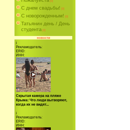
Пожалуйста
[0]
С днем свадьбы!
[0]
C новорожденным!
[0]
Татьянин день / День
студента
[0]
новости
i
Рекламодатель:
ERID:
ИНН:
Скрытая камера на пляже
Крыма: Что люди вытворяют,
когда их не видят...
i
Рекламодатель:
ERID:
ИНН: