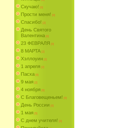
Скучаю!
[0]
Прости меня!
[0]
Спасибо!
[2]
День Святого
Валентина
[0]
23 ФЕВРАЛЯ
[0]
8 МАРТА
[2]
Хэллоуин
[2]
1 апреля
[2]
Пасха
[0]
9 мая
[2]
4 ноября
[0]
C Благовещеньем!
[0]
День России
[0]
1 мая
[5]
С днем учителя!
[0]