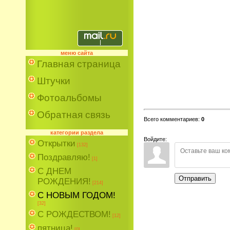
меню сайта
Главная страница
Штучки
Фотоальбомы
Обратная связь
Всего комментариев
:
0
категории раздела
Войдите:
Открытки
[132]
Поздравляю!
[1]
С ДНЕМ
Отправить
РОЖДЕНИЯ!
[214]
С НОВЫМ ГОДОМ!
[32]
С РОЖДЕСТВОМ!
[12]
пятница!
[0]