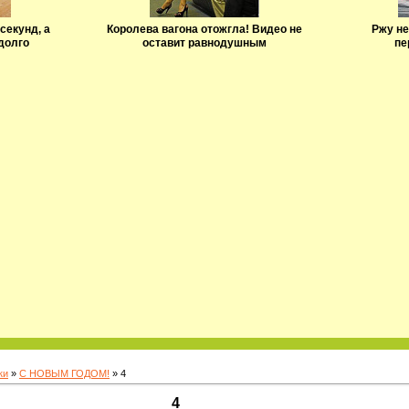
секунд, а
Королева вагона отожгла! Видео не
Ржу не
долго
оставит равнодушным
пе
ки
»
С НОВЫМ ГОДОМ!
» 4
4