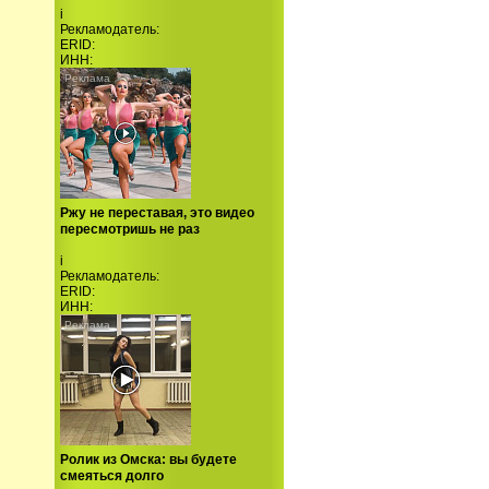
i
Рекламодатель:
ERID:
ИНН:
Ржу не переставая, это видео
пересмотришь не раз
i
Рекламодатель:
ERID:
ИНН:
Ролик из Омска: вы будете
смеяться долго