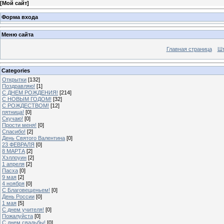
[
Мой сайт
]
Форма входа
Меню сайта
Главная страница
Шт
Categories
Открытки
[132]
Поздравляю!
[1]
С ДНЕМ РОЖДЕНИЯ!
[214]
С НОВЫМ ГОДОМ!
[32]
С РОЖДЕСТВОМ!
[12]
пятница!
[0]
Скучаю!
[0]
Прости меня!
[0]
Спасибо!
[2]
День Святого Валентина
[0]
23 ФЕВРАЛЯ
[0]
8 МАРТА
[2]
Хэллоуин
[2]
1 апреля
[2]
Пасха
[0]
9 мая
[2]
4 ноября
[0]
C Благовещеньем!
[0]
День России
[0]
1 мая
[5]
С днем учителя!
[0]
Пожалуйста
[0]
С днем свадьбы!
[0]