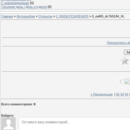
C новорожденным!
[0]
Татьянин день / День студента
[0]
Главная
»
Фотоальбом
»
Открытки
»
С ДНЕМ РОЖДЕНИЯ!
» 0_eaf65_dc7b5184_XL
Просмотреть ф
« Предыдущая
|
92
93
94
Всего комментариев
:
0
Войдите: