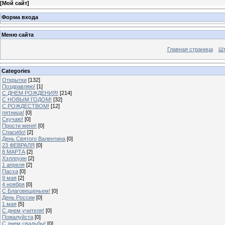
[
Мой сайт
]
Форма входа
Меню сайта
Главная страница
Шт
Categories
Открытки
[132]
Поздравляю!
[1]
С ДНЕМ РОЖДЕНИЯ!
[214]
С НОВЫМ ГОДОМ!
[32]
С РОЖДЕСТВОМ!
[12]
пятница!
[0]
Скучаю!
[0]
Прости меня!
[0]
Спасибо!
[2]
День Святого Валентина
[0]
23 ФЕВРАЛЯ
[0]
8 МАРТА
[2]
Хэллоуин
[2]
1 апреля
[2]
Пасха
[0]
9 мая
[2]
4 ноября
[0]
C Благовещеньем!
[0]
День России
[0]
1 мая
[5]
С днем учителя!
[0]
Пожалуйста
[0]
С днем свадьбы!
[0]