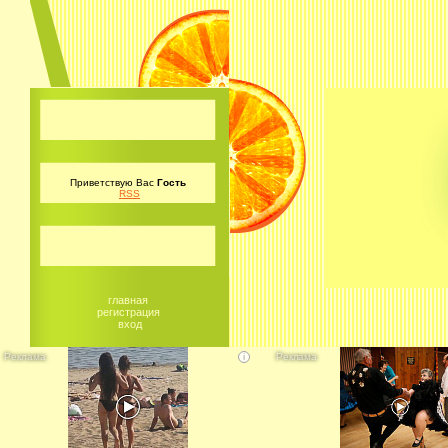
Приветствую Вас
Гость
RSS
главная
регистрация
вход
i