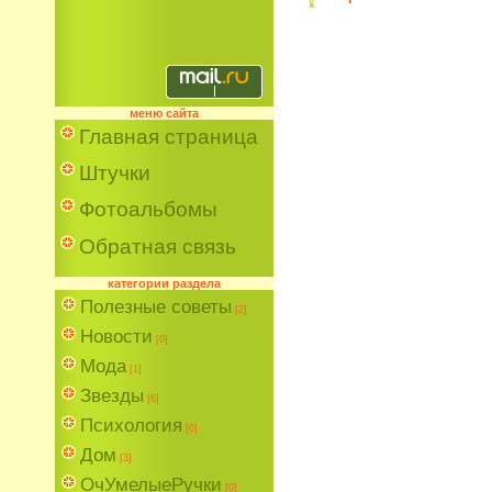
меню сайта
Главная страница
Штучки
Фотоальбомы
Обратная связь
категории раздела
Полезные советы
[2]
Новости
[0]
Мода
[1]
Звезды
[6]
Психология
[0]
Дом
[3]
ОчУмелыеРучки
[0]