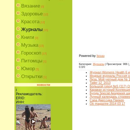
Вязание
[0]
Здоровье
[13]
Красота
[13]
Журналы
[15]
Книги
[0]
Музыка
[15]
Гороскоп
[17]
Powered by
Issuu
Питомцы
[1]
Категория
:
Журналы
|
Просмотров
:
966
|
0.0
/
0
Юмор
[5]
Журнал Womens Health 6 и
Открытки
Модные журналы Россия ок
[1]
Лиза. Мой уютный дом № 1
Tatler 12_2013
новости
Бол
Караван историй Коллекци
i
Бурда Special Академия ш
Рекламодатель:
Лунный календарь стрижек
ERID:
Сара Джессика Паркер
ИНН:
Ok magazine 2014 03 17