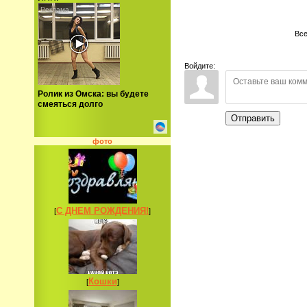
Все
Войдите:
Ролик из Омска: вы будете
смеяться долго
Отправить
фото
С ДНЕМ РОЖДЕНИЯ!
[
]
Кошки
[
]