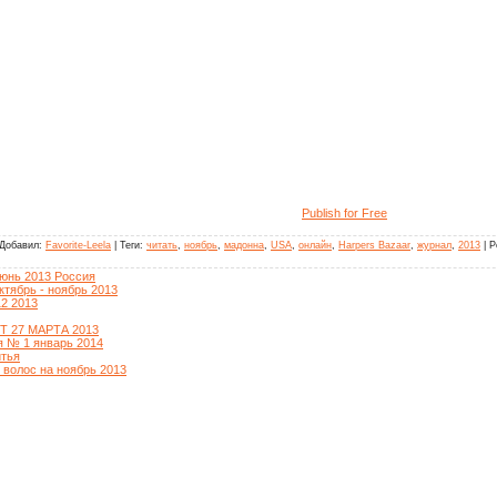
Publish for Free
Добавил
:
Favorite-Leela
|
Теги
:
читать
,
ноябрь
,
мадонна
,
USA
,
онлайн
,
Harpers Bazaar
,
журнал
,
2013
|
Р
юнь 2013 Россия
тябрь - ноябрь 2013
2 2013
ьшой город №5 (317) ОТ 27 МАРТА 2013
я № 1 январь 2014
итья
 волос на ноябрь 2013