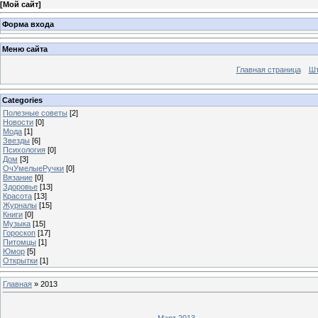
[
Мой сайт
]
Форма входа
Меню сайта
Главная страница
Шт
Categories
Полезные советы
[2]
Новости
[0]
Мода
[1]
Звезды
[6]
Психология
[0]
Дом
[3]
ОчУмелыеРучки
[0]
Вязание
[0]
Здоровье
[13]
Красота
[13]
Журналы
[15]
Книги
[0]
Музыка
[15]
Гороскоп
[17]
Питомцы
[1]
Юмор
[5]
Открытки
[1]
Главная
»
2013
Март 2013