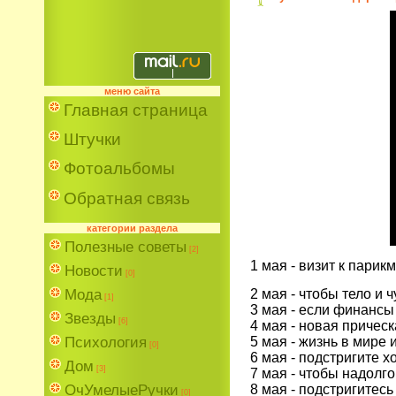
меню сайта
Главная страница
Штучки
Фотоальбомы
Обратная связь
категории раздела
Полезные советы
[2]
1 мая - визит к парик
Новости
[0]
2 мая - чтобы тело и 
Мода
[1]
3 мая - если финансы
Звезды
[6]
4 мая - новая прическ
5 мая - жизнь в мире
Психология
[0]
6 мая - подстригите х
Дом
[3]
7 мая - чтобы надолго
8 мая - подстригитесь
ОчУмелыеРучки
[0]