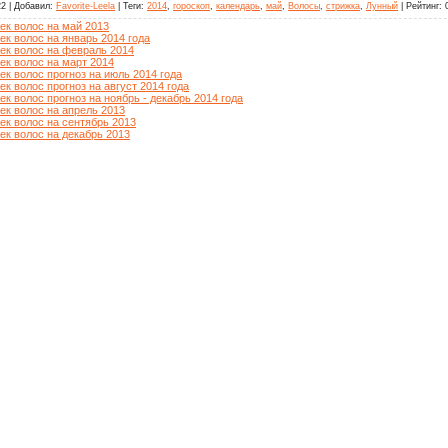
22
|
Добавил
:
Favorite-Leela
|
Теги
:
2014
,
гороскоп
,
календарь
,
май
,
Волосы
,
стрижка
,
Лунный
|
Рейтинг
:
ек волос на май 2013
к волос на январь 2014 года
ек волос на февраль 2014
ек волос на март 2014
к волос прогноз на июль 2014 года
к волос прогноз на август 2014 года
к волос прогноз на ноябрь - декабрь 2014 года
ек волос на апрель 2013
ек волос на сентябрь 2013
ек волос на декабрь 2013