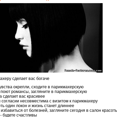
махеру сделает вас богаче
чувства окрепли, сходите в парикмахерскую
 поют романсы, загляните в парикмахерскую
а сделает вас красивее
 и согласии несовместима с визитом к парикмахеру
оть один локон и жизнь станет длиннее
 избавиться от болезней, загляните сегодня в салон красот
 - будете счастливы