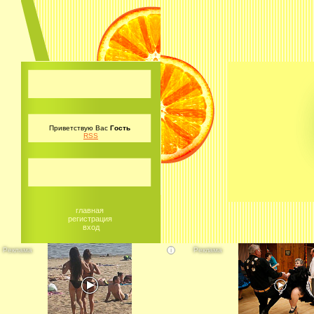
Приветствую Вас
Гость
RSS
главная
регистрация
вход
i