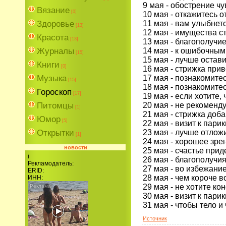
9 мая - обострение чу
Вязание
[0]
10 мая - откажитесь 
11 мая - вам улыбнет
Здоровье
[13]
12 мая - имущества с
Красота
[13]
13 мая - благополучие
14 мая - к ошибочным
Журналы
[15]
15 мая - лучше остав
Книги
[0]
16 мая - стрижка при
17 мая - познакомите
Музыка
[15]
18 мая - познакомите
Гороскоп
[17]
19 мая - если хотите,
20 мая - не рекоменд
Питомцы
[1]
21 мая - стрижка доба
Юмор
[5]
22 мая - визит к пари
23 мая - лучше отлож
Открытки
[1]
24 мая - хорошее зре
новости
25 мая - счастье прид
i
26 мая - благополучия
Рекламодатель:
27 мая - во избежани
ERID:
28 мая - чем короче в
ИНН:
29 мая - не хотите ко
30 мая - визит к пари
31 мая - чтобы тело и
Источник