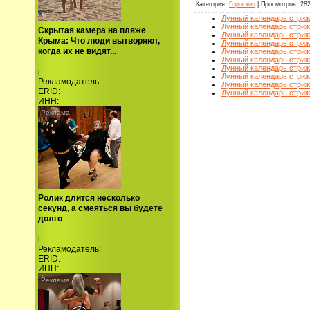
Категория
:
Гороскоп
|
Просмотров
:
28
Лунный календарь стриж
Лунный календарь стриже
Скрытая камера на пляже
Лунный календарь стриж
Крыма: Что люди вытворяют,
Лунный календарь стриж
когда их не видят...
Лунный календарь стриже
Лунный календарь стриже
Лунный календарь стриже
i
Лунный календарь стриж
Рекламодатель:
Лунный календарь стриж
ERID:
Лунный календарь стриж
ИНН:
Ролик длится несколько
секунд, а смеяться вы будете
долго
i
Рекламодатель:
ERID:
ИНН: