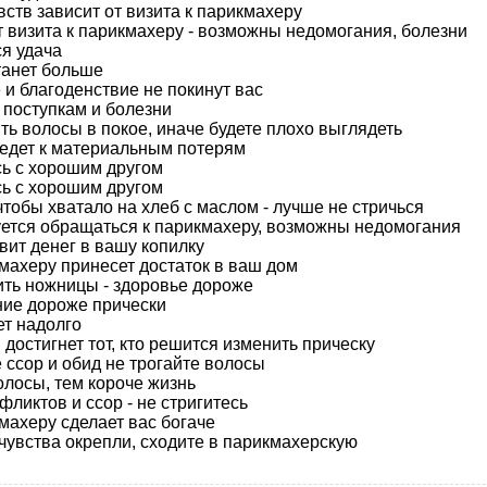
вств зависит от визита к парикмахеру
от визита к парикмахеру - возможны недомогания, болезни
ся удача
танет больше
 и благоденствие не покинут вас
 поступкам и болезни
ить волосы в покое, иначе будете плохо выглядеть
ведет к материальным потерям
сь с хорошим другом
сь с хорошим другом
 чтобы хватало на хлеб с маслом - лучше не стричься
уется обращаться к парикмахеру, возможны недомогания
вит денег в вашу копилку
кмахеру принесет достаток в ваш дом
ить ножницы - здоровье дороже
ние дороже прически
ет надолго
 достигнет тот, кто решится изменить прическу
е ссор и обид не трогайте волосы
олосы, тем короче жизнь
нфликтов и ссор - не стригитесь
кмахеру сделает вас богаче
 чувства окрепли, сходите в парикмахерскую