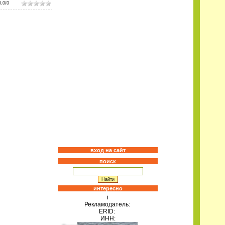
0.0
/
0
вход на сайт
поиск
интересно
i
Рекламодатель:
ERID:
ИНН: